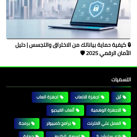
🔒 كيفية حماية بياناتك من الاختراق والتجسس | دليل
الأمان الرقمي 2025 🛡️
التسميات
آبل
اجهزة الالعاب
اجهزة العاب
الاجهزة الوهمية
ألعاب الفيديو
العمل علي الانترنت
برامج كمبيوتر
برمجة
بلاي ستيشن 5
تسويق إلكتروني
حماية