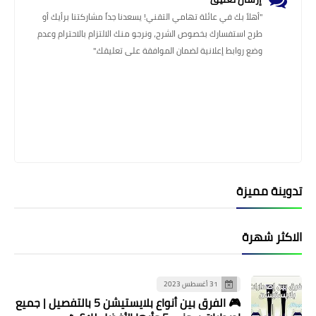
"أهلاً بك في عائلة تهامي التقني! يسعدنا جداً مشاركتنا برأيك أو
طرح استفسارك بخصوص الشرح، ونرجو منك الالتزام بالاحترام وعدم
وضع روابط إعلانية لضمان الموافقة على تعليقك."
تدوينة مميزة
الاكثر شهرة
31 أغسطس 2023
🎮 الفرق بين أنواع بلايستيشن 5 بالتفصيل | جميع