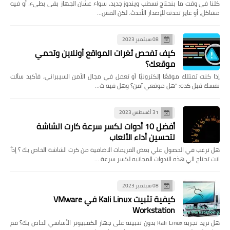
كلنا في وقت ما بنحتاج نسطب ويندوز جديد، سواء عشان الجهاز بقى بطيء، أو فيه
مشاكل، أو عايز تحدثه للإصدار الأحدث. لكن المش…
08 سبتمبر 2023
كيف تفحص ثغرات المواقع أونلاين وتحمي
موقعك؟
إذا كنت تمتلك موقعًا إلكترونيًا أو تعمل في مجال الأمن السيبراني، فأكيد سألت
نفسك قبل كده: "هل موقعي آمن؟ وهل فيه ث…
31 أغسطس 2023
أفضل 10 أدوات لكسر سرعة كارت الشاشة
لتحسين أداء الألعاب
هل ترغب في الحصول علي بعض الفريمات الاضافية من كرت الشاشة الخاص بك ؟ إذاً
انت تحتاج الي هذه الادوات المجانيه لكسر سرعة …
08 سبتمبر 2023
كيفية تثبيت Kali Linux في VMware
Workstation
هل تريد تجربة Kali Linux بدون تثبيته على جهاز الكمبيوتر الأساسي الخاص بك؟ قم