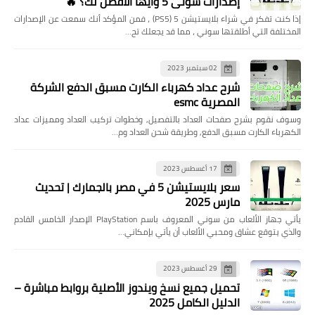
إصدارات سوني 5 وأيها الأفضل لك؟ 🔥
إذا كنت تفكر في شراء بلايستيشن 5 (PS5) ، فمن المؤكد أنك سمعت عن الإصدارات
المختلفة التي أطلقتها سوني ، مما قد يجعلك تح…
02 سبتمبر 2023
شرح عداد كهرباء الكارت مسبق الدفع الشركة
المصرية esmc
وسوف نقوم بشرح صفحات العداد بالتفصيل, وخطوات تركيب العداد ومميزات عداد
الكهرباء الكارت مسبق الدفع, وطريقة شحن العداد وم…
17 أغسطس 2023
سعر بلايستيشن 5 في مصر بالجمارك | تحديث
مارس 2025
يأتي جهاز الألعاب من سوني المعروف باسم PlayStation الإصدار الخامس القادم
والذي يتوقع عشاق ومحبي الألعاب أن يأتي بإمكاني…
29 أغسطس 2023
تحميل جميع نسخ ويندوز الأصلية بروابط مباشرة –
الدليل الكامل 2025